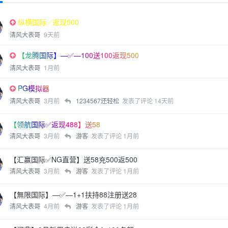
纵横国际✅返现500
清风大表哥
9天前
【龙腾国际】—✅—100送100返现500
清风大表哥
1月前
PG模拟器
清风大表哥
3月前
1234567还轻松
发表了评论
14天前
【领航国际✅返现488】送58
清风大表哥
3月前
游客
发表了评论
1月前
【汇赢国际✅NG直营】送58充500返500
清风大表哥
3月前
游客
发表了评论
1月前
【無限国际】—✅—1+1扶持88注册送28
清风大表哥
4月前
游客
发表了评论
1月前