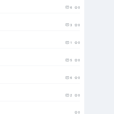
6
0
3
0
1
0
5
0
6
0
2
0
0