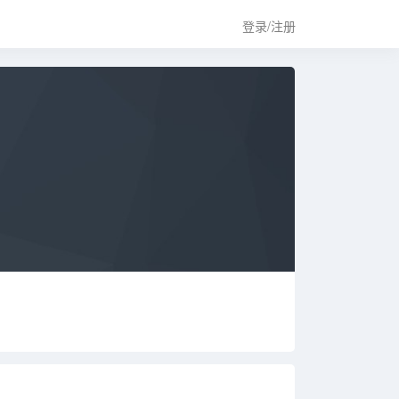
登录/注册