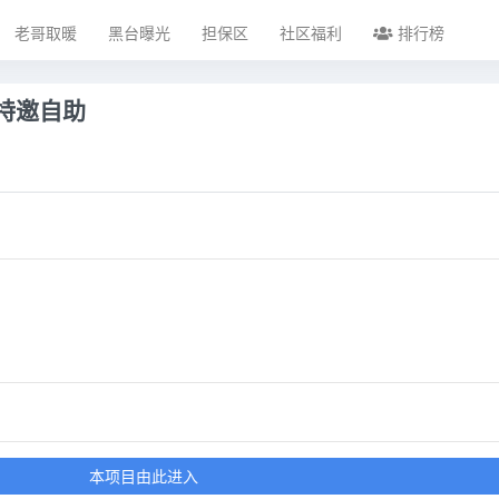
老哥取暖
黑台曝光
担保区
社区福利
排行榜
特邀自助
本项目由此进入