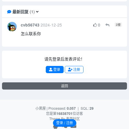
最新回复
(
1
)
cvb56743
2024-12-25
0
2
楼
怎么联系你
请先登录后发表评论！
登录
注册
返回
小黑屋
| Processed:
0.057
|
SQL:
29
您是第
16838701
位访客
Theme By
表哥社区
登录 / 注册