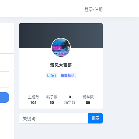
登录/注册
清风大表哥
UID:1
管理员组
主题数
帖子数
0
粉丝数
105
50
精华数
85
搜索