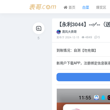
首页
白菜
爆奖区
【永利3044】--✅--（
清风大表哥
4849
5
5
发布于
2024-12-15
到账情况：自测【勿充值】
新用户下载APP，注册绑定信息联