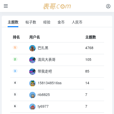
主题数
帖子数
经验
金币
人民币
排名
用户名
主题数
4768
巴扎黑
1
105
清风大表哥
2
85
带我走吧
3
14
1581348516ss
4
7
nb8825
5
7
ty6977
6