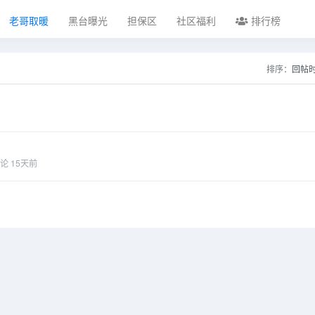
老哥取暖
黑台曝光
担保区
社区福利
排行榜
排序：
回帖
论
15天前