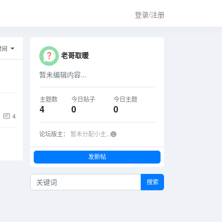
登录/注册
时间
老哥取暖
暂未编辑内容...
主题数
今日贴子
今日主题
4
0
0
4
论坛版主：
暂未分配小主...
发新帖
搜索