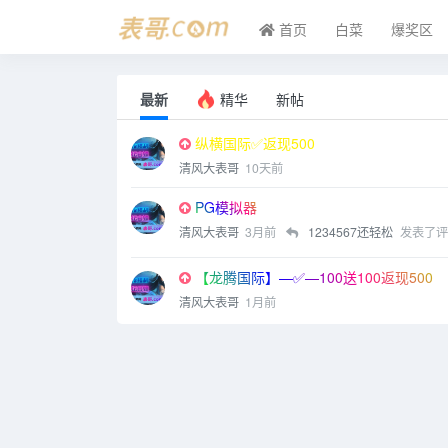
首页
白菜
爆奖区
最新
精华
新帖
纵横国际✅返现500
清风大表哥
10天前
PG模拟器
清风大表哥
3月前
1234567还轻松
发表了评
【龙腾国际】—✅—100送100返现500
清风大表哥
1月前