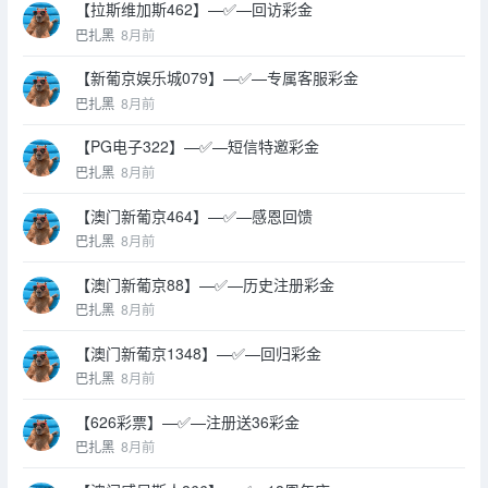
【拉斯维加斯462】—✅—回访彩金
巴扎黑
8月前
【新葡京娱乐城079】—✅—专属客服彩金
巴扎黑
8月前
【PG电子322】—✅—短信特邀彩金
巴扎黑
8月前
【澳门新葡京464】—✅—感恩回馈
巴扎黑
8月前
【澳门新葡京88】—✅—历史注册彩金
巴扎黑
8月前
【澳门新葡京1348】—✅—回归彩金
巴扎黑
8月前
【626彩票】—✅—注册送36彩金
巴扎黑
8月前