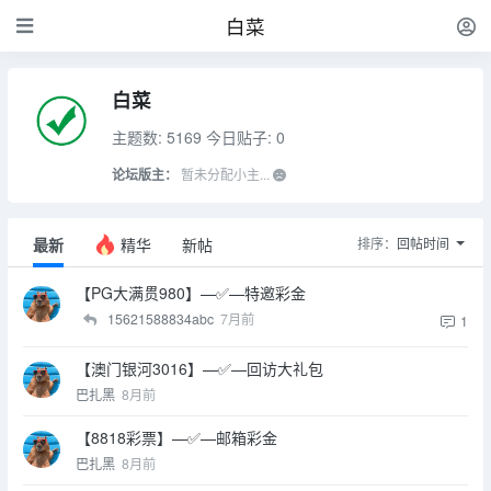
白菜
白菜
主题数: 5169
今日贴子: 0
论坛版主：
暂未分配小主...
最新
精华
新帖
排序：
回帖时间
【PG大满贯980】—✅—特邀彩金
15621588834abc
7月前
1
【澳门银河3016】—✅—回访大礼包
巴扎黑
8月前
【8818彩票】—✅—邮箱彩金
巴扎黑
8月前