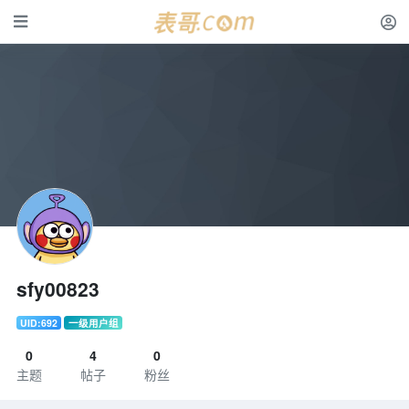
sfy00823
UID:692
一级用户组
0
4
0
主题
帖子
粉丝