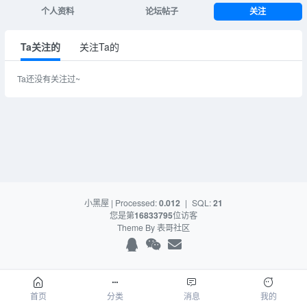
个人资料
论坛帖子
关注
Ta关注的
关注Ta的
Ta还没有关注过~
小黑屋
| Processed:
0.012
|
SQL:
21
您是第
16833795
位访客
Theme By
表哥社区
首页
分类
消息
我的