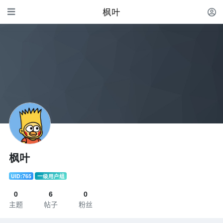
枫叶
枫叶
UID:765
一级用户组
0
6
0
主题
帖子
粉丝