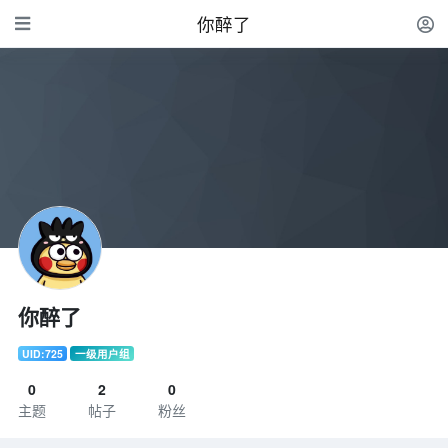
你醉了
你醉了
UID:725
一级用户组
0
2
0
主题
帖子
粉丝