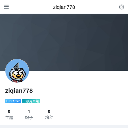
ziqian778
ziqian778
UID:1557
一级用户组
0
1
0
主题
帖子
粉丝