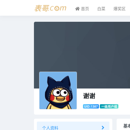
首页
白菜
爆奖区
谢谢
UID:1387
一级用户组
基
个人资料