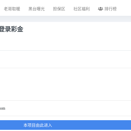
老哥取暖
黑台曝光
担保区
社区福利
排行榜
—登录彩金
om
本项目由此进入