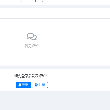
暂无评论
请先登录后发表评论！
登录
注册
返回