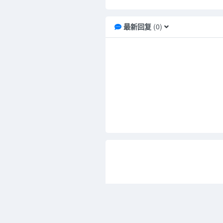
最新回复
(
0
)