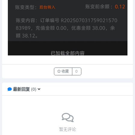
收藏
0
最新回复
(
0
)
暂无评论