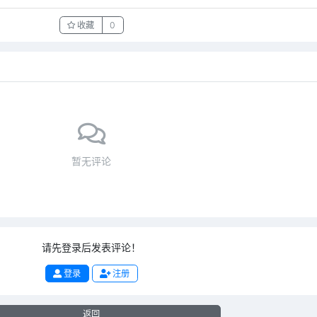
收藏
0
暂无评论
请先登录后发表评论！
登录
注册
返回