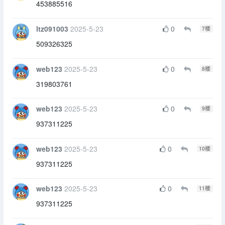
453885516
ltz091003
2025-5-23
0
7
楼
509326325
web123
2025-5-23
0
8
楼
319803761
web123
2025-5-23
0
9
楼
937311225
web123
2025-5-23
0
10
楼
937311225
web123
2025-5-23
0
11
楼
937311225