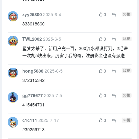
zyy25800
2025-6-4
0
35
楼
833618660
TWL2002
2025-6-5
0
36
楼
星梦太杀了，新用户充一百，200流水都没打到，2毛进
一次胡5块出来，厉害了我的哥，注册彩金也没有派送
hong5888
2025-6-5
0
37
楼
372315342
gg776677
2025-7-5
0
38
楼
415454701
c1c111
2025-7-17
0
39
楼
239259713