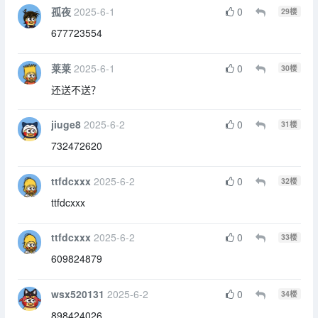
孤夜
2025-6-1
0
29
楼
677723554
莱莱
2025-6-1
0
30
楼
还送不送？
jiuge8
2025-6-2
0
31
楼
732472620
ttfdcxxx
2025-6-2
0
32
楼
ttfdcxxx
ttfdcxxx
2025-6-2
0
33
楼
609824879
wsx520131
2025-6-2
0
34
楼
898424026