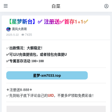
白菜
【星梦新台】✅ 注册送✅首存1+1✅
清风大表哥
7435
2025-5-22
✅
出款情况：大额稳定！
✅可以U充值提钱包，或者钱包充值提U
✅专属首存活动 100+100
星梦-xm7033.top
⚜️注册送8-888⚜️
✅先到帖子底下评论自己的
UID
，不要多IP领取免费彩金！