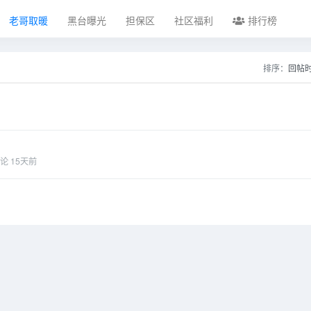
老哥取暖
黑台曝光
担保区
社区福利
排行榜
排序：
回帖
论
15天前