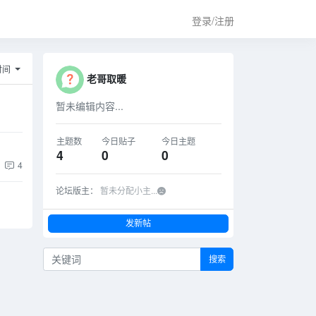
登录/注册
时间
老哥取暖
暂未编辑内容...
主题数
今日贴子
今日主题
4
0
0
4
论坛版主：
暂未分配小主...
发新帖
搜索