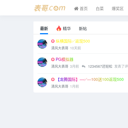
首页
白菜
爆奖区
最新
精华
新帖
纵横国际✅返现500
清风大表哥
10天前
PG模拟器
清风大表哥
3月前
1234567还轻松
发表了评
【龙腾国际】—✅—100送100返现500
清风大表哥
1月前