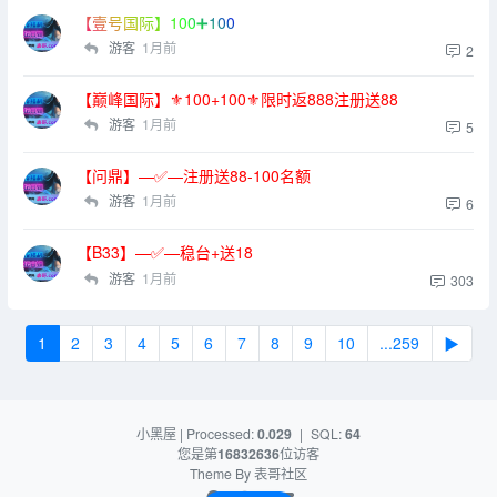
【壹号国际】100➕100
游客
1月前
2
【巅峰国际】⚜️100+100⚜️限时返888注册送88
游客
1月前
5
【问鼎】—✅—注册送88-100名额
游客
1月前
6
【B33】—✅—稳台+送18
游客
1月前
303
1
2
3
4
5
6
7
8
9
10
...259
▶
小黑屋
| Processed:
0.029
|
SQL:
64
您是第
16832636
位访客
Theme By
表哥社区