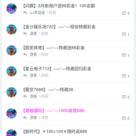
【问鼎】3月新用户送88彩金！100名额
uu李逍遥
1月前
3
【金沙娱乐场722】—✅—短信特邀彩金
游客
1月前
1
【欧凯体育】—✅—特邀送88彩金
游客
1月前
1
【星云电子713】—✅—特邀回归彩金
游客
1月前
1
【葡京7668】—✅—特邀38
游客
1月前
3
【君临国际】—✅—1000返现688
游客
1月前
2
【新时代】⚜️100+100⚜️限时返888