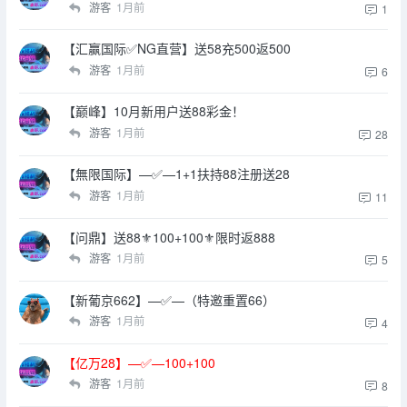
游客
1月前
1
【汇赢国际✅NG直营】送58充500返500
游客
1月前
6
【巅峰】10月新用户送88彩金！
游客
1月前
28
【無限国际】—✅—1+1扶持88注册送28
游客
1月前
11
【问鼎】送88⚜️100+100⚜️限时返888
游客
1月前
5
【新葡京662】—✅—（特邀重置66）
游客
1月前
4
【亿万28】—✅—100+100
游客
1月前
8